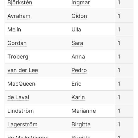
Björkstén
Ingmar
1
Avraham
Gidon
1
Melin
Ulla
1
Gordan
Sara
1
Troberg
Anna
1
van der Lee
Pedro
1
MacQueen
Eric
1
de Laval
Karin
1
Lindström
Marianne
1
Lagerström
Birgitta
1
de Mello Vianna
Birgitta
1