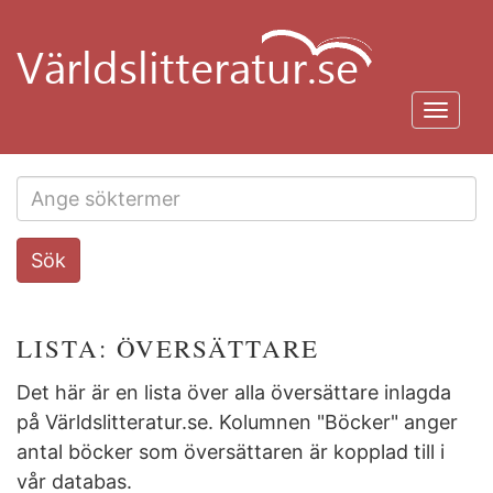
Hoppa
till
huvudinnehåll
Toggl
navig
Search
Sök
this
site
LISTA: ÖVERSÄTTARE
Det här är en lista över alla översättare inlagda
på Världslitteratur.se. Kolumnen "Böcker" anger
antal böcker som översättaren är kopplad till i
vår databas.