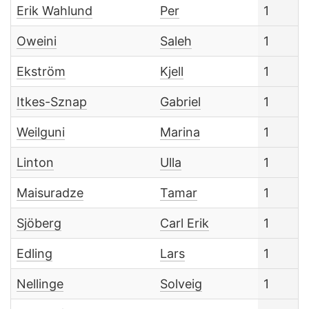
Erik Wahlund
Per
1
Oweini
Saleh
1
Ekström
Kjell
1
Itkes-Sznap
Gabriel
1
Weilguni
Marina
1
Linton
Ulla
1
Maisuradze
Tamar
1
Sjöberg
Carl Erik
1
Edling
Lars
1
Nellinge
Solveig
1