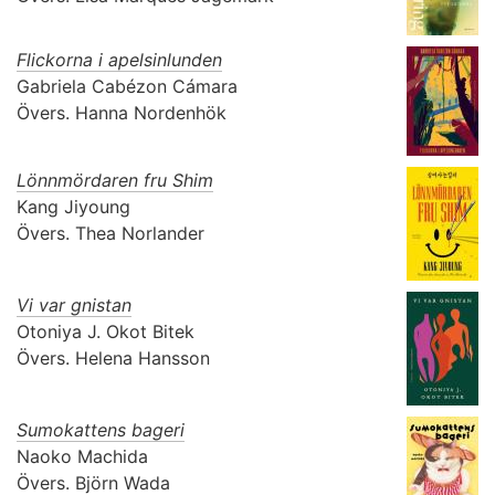
Flickorna i apelsinlunden
Gabriela Cabézon Cámara
Övers.
Hanna Nordenhök
Lönnmördaren fru Shim
Kang Jiyoung
Övers.
Thea Norlander
Vi var gnistan
Otoniya J. Okot Bitek
Övers.
Helena Hansson
Sumokattens bageri
Naoko Machida
Övers.
Björn Wada