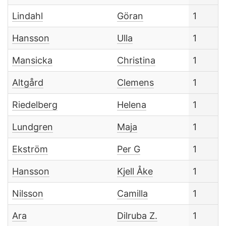
Lindahl
Göran
1
Hansson
Ulla
1
Mansicka
Christina
1
Altgård
Clemens
1
Riedelberg
Helena
1
Lundgren
Maja
1
Ekström
Per G
1
Hansson
Kjell Åke
1
Nilsson
Camilla
1
Ara
Dilruba Z.
1