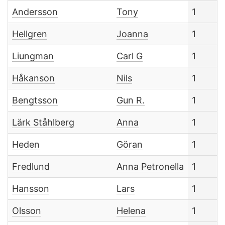
Andersson
Tony
1
Hellgren
Joanna
1
Liungman
Carl G
1
Håkanson
Nils
1
Bengtsson
Gun R.
1
Lärk Ståhlberg
Anna
1
Heden
Göran
1
Fredlund
Anna Petronella
1
Hansson
Lars
1
Olsson
Helena
1