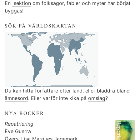
En
sektion
om folksagor, fabler och myter har börjat
byggas!
SÖK PÅ VÄRLDSKARTAN
Du kan
hitta författare efter land
, eller
bläddra bland
ämnesord
. Eller varför inte kika på
omslag
?
NYA BÖCKER
Repatriering
Ève Guerra
Övers.
Lisa Marques Jagemark