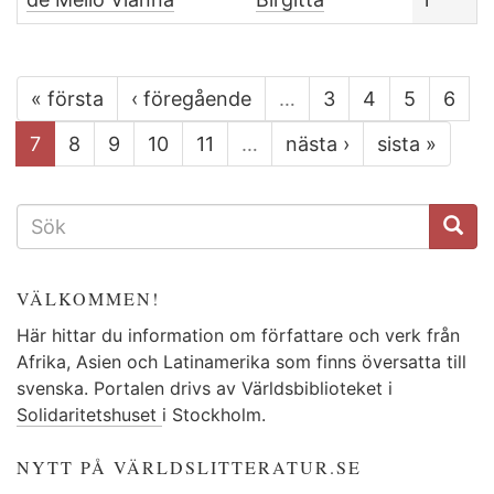
« första
‹ föregående
…
3
4
5
6
7
8
9
10
11
…
nästa ›
sista »
SÖKFORMULÄR
VÄLKOMMEN!
Här hittar du information om författare och verk från
Afrika, Asien och Latinamerika som finns översatta till
svenska. Portalen drivs av Världsbiblioteket i
Solidaritetshuset
i Stockholm.
NYTT PÅ VÄRLDSLITTERATUR.SE