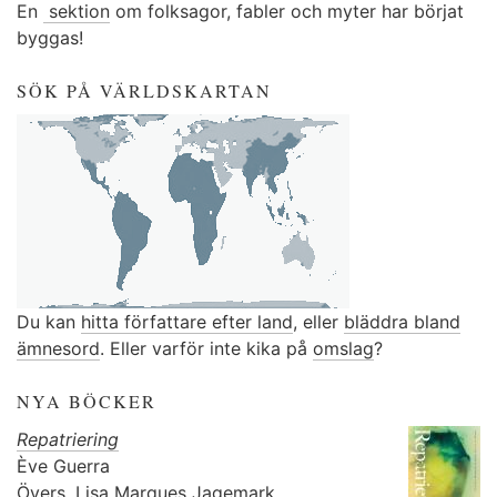
En
sektion
om folksagor, fabler och myter har börjat
byggas!
SÖK PÅ VÄRLDSKARTAN
Du kan
hitta författare efter land
, eller
bläddra bland
ämnesord
. Eller varför inte kika på
omslag
?
NYA BÖCKER
Repatriering
Ève Guerra
Övers.
Lisa Marques Jagemark