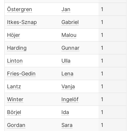
Östergren
Jan
1
Itkes-Sznap
Gabriel
1
Höjer
Malou
1
Harding
Gunnar
1
Linton
Ulla
1
Fries-Gedin
Lena
1
Lantz
Vanja
1
Winter
Ingelöf
1
Börjel
Ida
1
Gordan
Sara
1