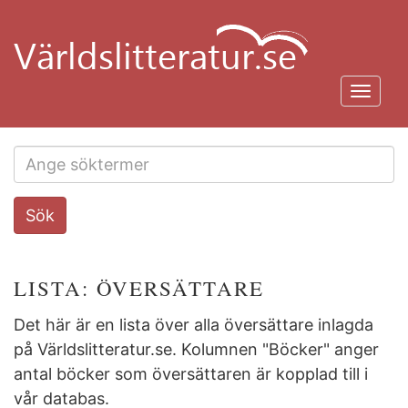
Hoppa
till
huvudinnehåll
Toggl
navig
Search
Sök
this
site
LISTA: ÖVERSÄTTARE
Det här är en lista över alla översättare inlagda
på Världslitteratur.se. Kolumnen "Böcker" anger
antal böcker som översättaren är kopplad till i
vår databas.