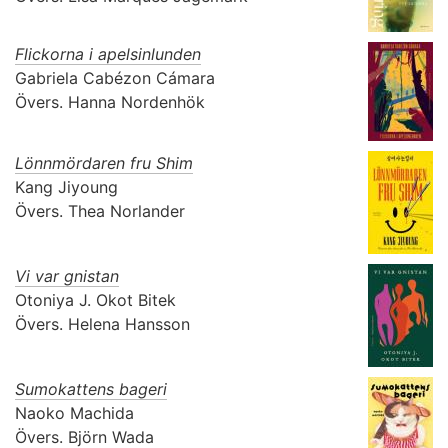
Flickorna i apelsinlunden
Gabriela Cabézon Cámara
Övers.
Hanna Nordenhök
Lönnmördaren fru Shim
Kang Jiyoung
Övers.
Thea Norlander
Vi var gnistan
Otoniya J. Okot Bitek
Övers.
Helena Hansson
Sumokattens bageri
Naoko Machida
Övers.
Björn Wada