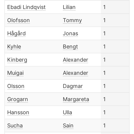
Ebadi Lindqvist
Lilian
1
Olofsson
Tommy
1
Hågård
Jonas
1
Kyhle
Bengt
1
Kinberg
Alexander
1
Muigai
Alexander
1
Olsson
Dagmar
1
Grogarn
Margareta
1
Hansson
Ulla
1
Sucha
Sain
1