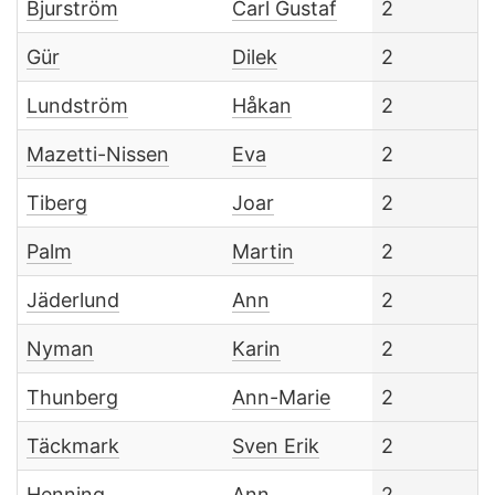
Bjurström
Carl Gustaf
2
Gür
Dilek
2
Lundström
Håkan
2
Mazetti-Nissen
Eva
2
Tiberg
Joar
2
Palm
Martin
2
Jäderlund
Ann
2
Nyman
Karin
2
Thunberg
Ann-Marie
2
Täckmark
Sven Erik
2
Henning
Ann
2