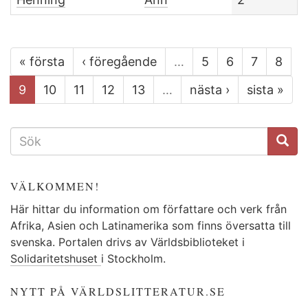
« första
‹ föregående
…
5
6
7
8
9
10
11
12
13
…
nästa ›
sista »
SÖKFORMULÄR
VÄLKOMMEN!
Här hittar du information om författare och verk från
Afrika, Asien och Latinamerika som finns översatta till
svenska. Portalen drivs av Världsbiblioteket i
Solidaritetshuset
i Stockholm.
NYTT PÅ VÄRLDSLITTERATUR.SE