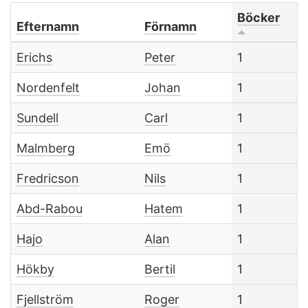
Böcker
Efternamn
Förnamn
Erichs
Peter
1
Nordenfelt
Johan
1
Sundell
Carl
1
Malmberg
Emö
1
Fredricson
Nils
1
Abd-Rabou
Hatem
1
Hajo
Alan
1
Hökby
Bertil
1
Fjellström
Roger
1