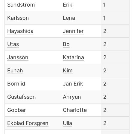
Sundström
Erik
1
Karlsson
Lena
1
Hayashida
Jennifer
2
Utas
Bo
2
Jansson
Katarina
2
Eunah
Kim
2
Bornlid
Jan Erik
2
Gustafsson
Ahryun
2
Goobar
Charlotte
2
Ekblad Forsgren
Ulla
2