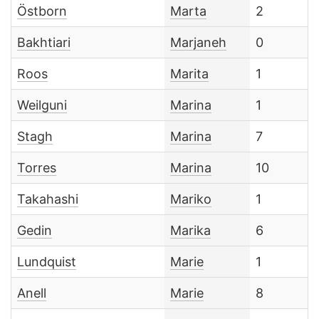
Östborn
Marta
2
Bakhtiari
Marjaneh
0
Roos
Marita
1
Weilguni
Marina
1
Stagh
Marina
7
Torres
Marina
10
Takahashi
Mariko
1
Gedin
Marika
6
Lundquist
Marie
1
Anell
Marie
8