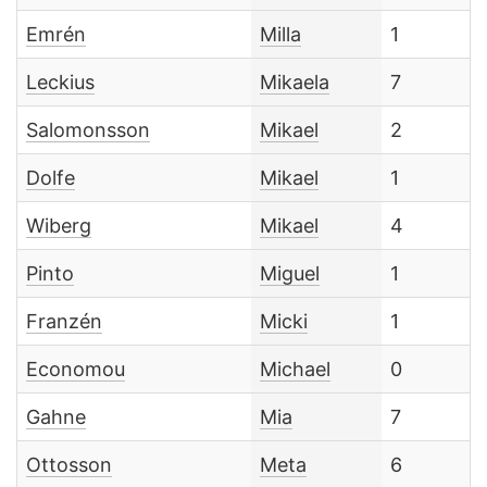
Emrén
Milla
1
Leckius
Mikaela
7
Salomonsson
Mikael
2
Dolfe
Mikael
1
Wiberg
Mikael
4
Pinto
Miguel
1
Franzén
Micki
1
Economou
Michael
0
Gahne
Mia
7
Ottosson
Meta
6