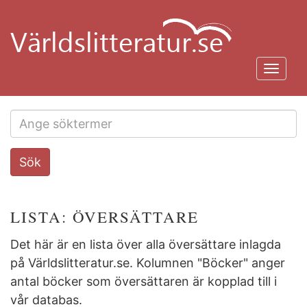
Hoppa
till
huvudinnehåll
Toggl
navig
Search
Sök
this
site
LISTA: ÖVERSÄTTARE
Det här är en lista över alla översättare inlagda
på Världslitteratur.se. Kolumnen "Böcker" anger
antal böcker som översättaren är kopplad till i
vår databas.