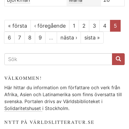
« första
‹ föregående
1
2
3
4
5
6
7
8
9
…
nästa ›
sista »
SÖKFORMULÄR
VÄLKOMMEN!
Här hittar du information om författare och verk från
Afrika, Asien och Latinamerika som finns översatta till
svenska. Portalen drivs av Världsbiblioteket i
Solidaritetshuset
i Stockholm.
NYTT PÅ VÄRLDSLITTERATUR.SE