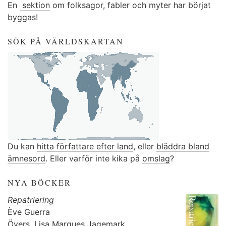
En
sektion
om folksagor, fabler och myter har börjat
byggas!
SÖK PÅ VÄRLDSKARTAN
Du kan
hitta författare efter land
, eller
bläddra bland
ämnesord
. Eller varför inte kika på
omslag
?
NYA BÖCKER
Repatriering
Ève Guerra
Övers.
Lisa Marques Jagemark