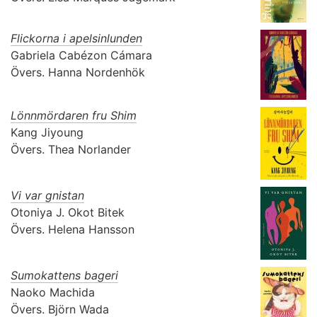
Flickorna i apelsinlunden
Gabriela Cabézon Cámara
Övers.
Hanna Nordenhök
Lönnmördaren fru Shim
Kang Jiyoung
Övers.
Thea Norlander
Vi var gnistan
Otoniya J. Okot Bitek
Övers.
Helena Hansson
Sumokattens bageri
Naoko Machida
Övers.
Björn Wada