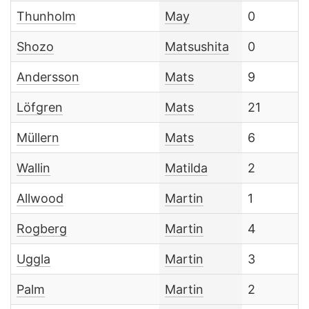
Thunholm
May
0
Shozo
Matsushita
0
Andersson
Mats
9
Löfgren
Mats
21
Müllern
Mats
6
Wallin
Matilda
2
Allwood
Martin
1
Rogberg
Martin
4
Uggla
Martin
3
Palm
Martin
2