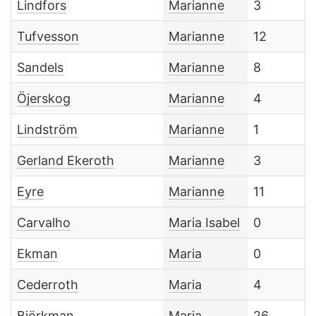
Lindfors
Marianne
3
Tufvesson
Marianne
12
Sandels
Marianne
8
Öjerskog
Marianne
4
Lindström
Marianne
1
Gerland Ekeroth
Marianne
3
Eyre
Marianne
11
Carvalho
Maria Isabel
0
Ekman
Maria
0
Cederroth
Maria
4
Björkman
Maria
26