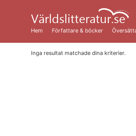
Hoppa
till
huvudinnehåll
Hem
Författare & böcker
Översätta
Inga resultat matchade dina kriterier.