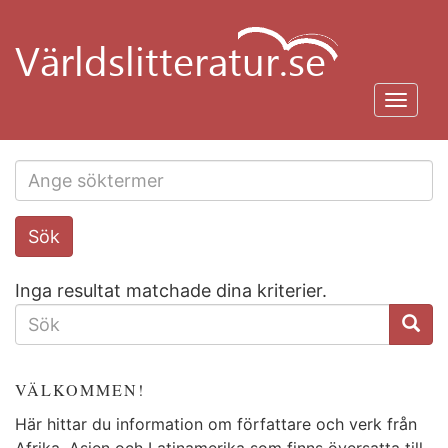
Hoppa
till
huvudinnehåll
Toggl
navig
Search
Sök
this
site
Inga resultat matchade dina kriterier.
SÖKFORMULÄR
VÄLKOMMEN!
Här hittar du information om författare och verk från
Afrika, Asien och Latinamerika som finns översatta till