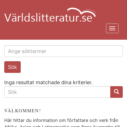
Hoppa
till
huvudinnehåll
Toggl
navig
Search
Sök
this
site
Inga resultat matchade dina kriterier.
SÖKFORMULÄR
VÄLKOMMEN!
Här hittar du information om författare och verk från
Afrika, Asien och Latinamerika som finns översatta till