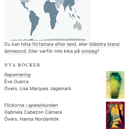
Du kan
hitta författare efter land
, eller
bläddra bland
ämnesord
. Eller varför inte kika på
omslag
?
NYA BÖCKER
Repatriering
Ève Guerra
Övers.
Lisa Marques Jagemark
Flickorna i apelsinlunden
Gabriela Cabézon Cámara
Övers.
Hanna Nordenhök