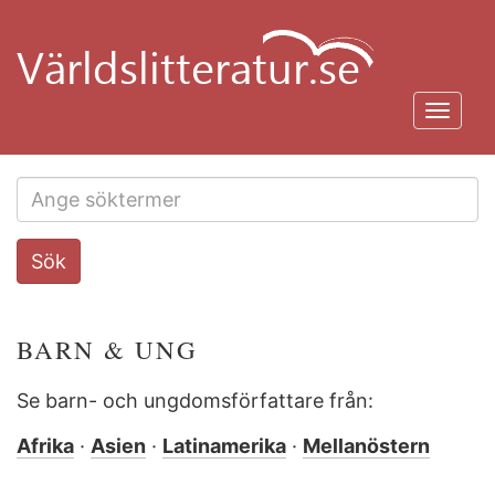
Hoppa
till
huvudinnehåll
Toggl
navig
Search
Sök
this
site
BARN & UNG
Se barn- och ungdomsförfattare från:
Afrika
·
Asien
·
Latinamerika
·
Mellanöstern