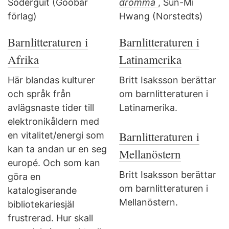
Söderguit (Goobar
drömma
, Sun-Mi
förlag)
Hwang (Norstedts)
Barnlitteraturen i
Barnlitteraturen i
Afrika
Latinamerika
Här blandas kulturer
Britt Isaksson berättar
och språk från
om barnlitteraturen i
avlägsnaste tider till
Latinamerika.
elektronikåldern med
Barnlitteraturen i
en vitalitet/energi som
kan ta andan ur en seg
Mellanöstern
europé. Och som kan
Britt Isaksson berättar
göra en
om barnlitteraturen i
katalogiserande
Mellanöstern.
bibliotekariesjäl
frustrerad. Hur skall