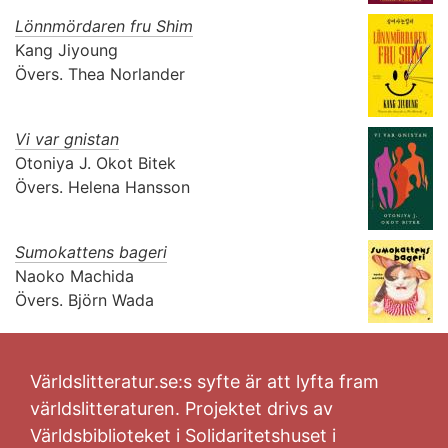
Lönnmördaren fru Shim
Kang Jiyoung
Övers.
Thea Norlander
Vi var gnistan
Otoniya J. Okot Bitek
Övers.
Helena Hansson
Sumokattens bageri
Naoko Machida
Övers.
Björn Wada
Världslitteratur.se:s syfte är att lyfta fram
världslitteraturen. Projektet drivs av
Världsbiblioteket i Solidaritetshuset i