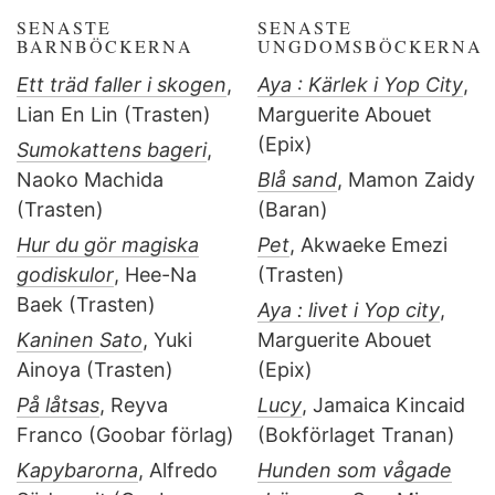
SENASTE
SENASTE
BARNBÖCKERNA
UNGDOMSBÖCKERNA
Ett träd faller i skogen
,
Aya : Kärlek i Yop City
,
Lian En Lin (Trasten)
Marguerite Abouet
(Epix)
Sumokattens bageri
,
Naoko Machida
Blå sand
, Mamon Zaidy
(Trasten)
(Baran)
Hur du gör magiska
Pet
, Akwaeke Emezi
godiskulor
, Hee-Na
(Trasten)
Baek (Trasten)
Aya : livet i Yop city
,
Kaninen Sato
, Yuki
Marguerite Abouet
Ainoya (Trasten)
(Epix)
På låtsas
, Reyva
Lucy
, Jamaica Kincaid
Franco (Goobar förlag)
(Bokförlaget Tranan)
Kapybarorna
, Alfredo
Hunden som vågade