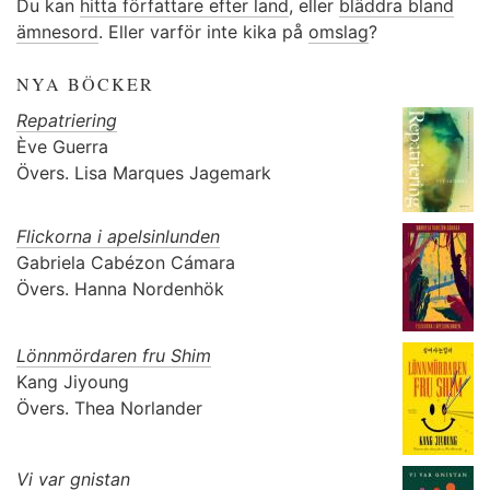
Du kan
hitta författare efter land
, eller
bläddra bland
ämnesord
. Eller varför inte kika på
omslag
?
NYA BÖCKER
Repatriering
Ève Guerra
Övers.
Lisa Marques Jagemark
Flickorna i apelsinlunden
Gabriela Cabézon Cámara
Övers.
Hanna Nordenhök
Lönnmördaren fru Shim
Kang Jiyoung
Övers.
Thea Norlander
Vi var gnistan