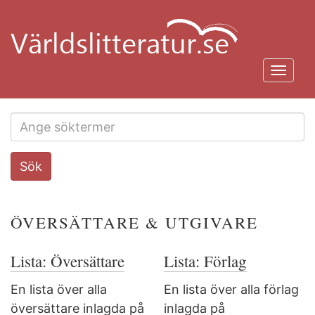
Hoppa
till
huvudinnehåll
Toggl
navig
Search
Sök
this
site
ÖVERSÄTTARE & UTGIVARE
Lista: Översättare
Lista: Förlag
En lista över alla
En lista över alla förlag
översättare inlagda på
inlagda på