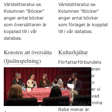
Världslitteratur.se.
Världslitteratur.se.
Kolumnen "Böcker"
Kolumnen "Böcker"
anger antal böcker
anger antal böcker
som översättaren är
som förlaget är kopplat
kopplad till i vår
till i vår databas.
databas.
Konsten att översätta
Kulturhjältar
(ljudinspelning)
Författarförbundets
tidskrift Författaren
ägnade i nummer
2012:2 temasidor
Denna gång viker vi
temasidorna åt vad
SvD-kritikern Annina
Rabe menar är