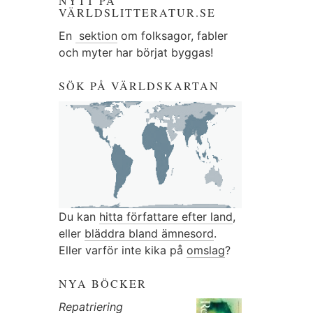
NYTT PÅ
VÄRLDSLITTERATUR.SE
En
sektion
om folksagor, fabler
och myter har börjat byggas!
SÖK PÅ VÄRLDSKARTAN
Du kan
hitta författare efter land
,
eller
bläddra bland ämnesord
.
Eller varför inte kika på
omslag
?
NYA BÖCKER
Repatriering