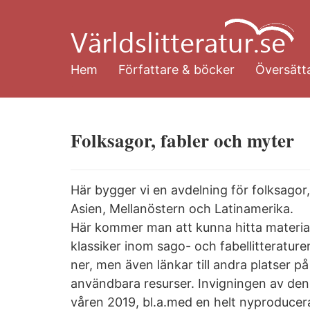
Hoppa
till
huvudinnehåll
Hem
Författare & böcker
Översätta
Folksagor, fabler och myter
Här bygger vi en avdelning för folksagor,
Asien, Mellanöstern och Latinamerika.
Här kommer man att kunna hitta material 
klassiker inom sago- och fabellitteraturen
ner, men även länkar till andra platser 
användbara resurser. Invigningen av den
våren 2019, bl.a.med en helt nyproduce