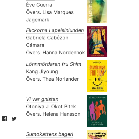
Ève Guerra
Övers.
Lisa Marques
Jagemark
Flickorna i apelsinlunden
Gabriela Cabézon
Cámara
Övers.
Hanna Nordenhök
Lönnmördaren fru Shim
Kang Jiyoung
Övers.
Thea Norlander
Vi var gnistan
Otoniya J. Okot Bitek
Övers.
Helena Hansson
Sumokattens bageri