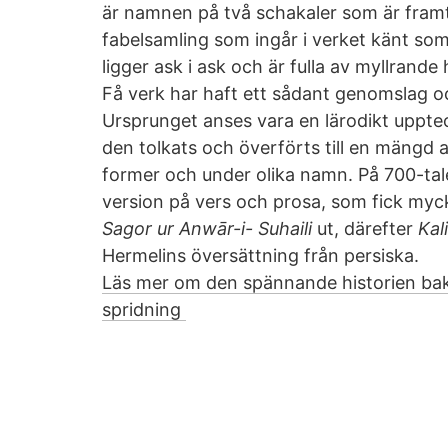
är namnen på två schakaler som är framt
fabelsamling som ingår i verket känt som
ligger ask i ask och är fulla av myllrande h
Få verk har haft ett sådant genomslag och
Ursprunget anses vara en lärodikt uppte
den tolkats och överförts till en mängd a
former och under olika namn. På 700-tal
version på vers och prosa, som fick myck
Sagor ur Anwār-i- Suhaili
ut, därefter
Kal
Hermelins översättning från persiska.
Läs mer om den spännande historien bak
spridning