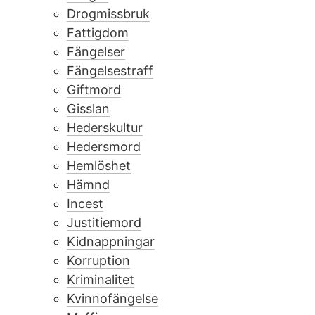
Drogmissbruk
Fattigdom
Fängelser
Fängelsestraff
Giftmord
Gisslan
Hederskultur
Hedersmord
Hemlöshet
Hämnd
Incest
Justitiemord
Kidnappningar
Korruption
Kriminalitet
Kvinnofängelse