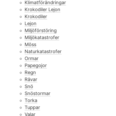
Klimatförändringar
Krokodiler Lejon
Krokodiler
Lejon
Miljöförstöring
Miljökatastrofer
Möss
Naturkatastrofer
Ormar
Papegojor
Regn
Rävar
Snö
Snöstormar
Torka
Tuppar
Valar