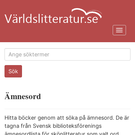
Hoppa
till
huvudinnehåll
Toggl
navig
Search
Sök
this
site
Ämnesord
Hitta böcker genom att söka på ämnesord. De är
tagna från Svensk biblioteksförenings
ämnesordlista för skönlitteratur som valt ord