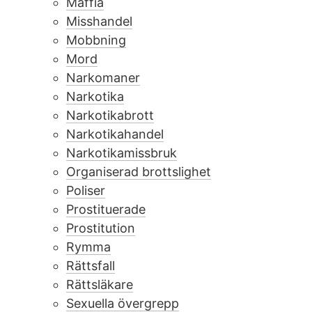
Maffia
Misshandel
Mobbning
Mord
Narkomaner
Narkotika
Narkotikabrott
Narkotikahandel
Narkotikamissbruk
Organiserad brottslighet
Poliser
Prostituerade
Prostitution
Rymma
Rättsfall
Rättsläkare
Sexuella övergrepp