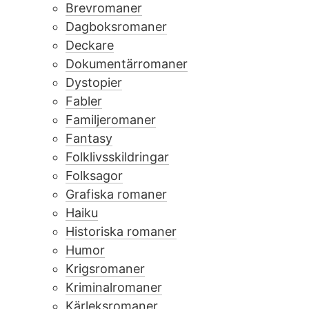
Brevromaner
Dagboksromaner
Deckare
Dokumentärromaner
Dystopier
Fabler
Familjeromaner
Fantasy
Folklivsskildringar
Folksagor
Grafiska romaner
Haiku
Historiska romaner
Humor
Krigsromaner
Kriminalromaner
Kärleksromaner