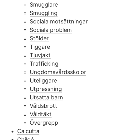
Smugglare
Smuggling
Sociala motsättningar
Sociala problem
Stölder
Tiggare
Tjuvjakt
Trafficking
Ungdomsvårdsskolor
Uteliggare
Utpressning
Utsatta barn
Våldsbrott
Våldtäkt
Övergrepp
Calcutta
Chiloé