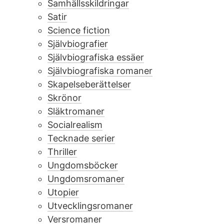
Samhällsskildringar
Satir
Science fiction
Självbiografier
Självbiografiska essäer
Självbiografiska romaner
Skapelseberättelser
Skrönor
Släktromaner
Socialrealism
Tecknade serier
Thriller
Ungdomsböcker
Ungdomsromaner
Utopier
Utvecklingsromaner
Versromaner