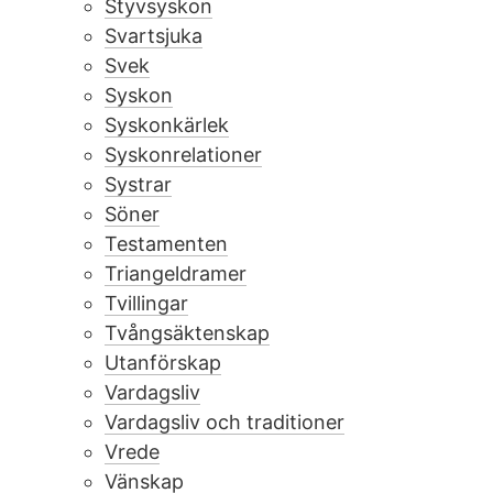
Styvsyskon
Svartsjuka
Svek
Syskon
Syskonkärlek
Syskonrelationer
Systrar
Söner
Testamenten
Triangeldramer
Tvillingar
Tvångsäktenskap
Utanförskap
Vardagsliv
Vardagsliv och traditioner
Vrede
Vänskap