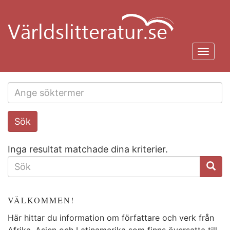
Hoppa
till
huvudinnehåll
Toggl
navig
Search
Sök
this
site
Inga resultat matchade dina kriterier.
SÖKFORMULÄR
VÄLKOMMEN!
Här hittar du information om författare och verk från
Afrika, Asien och Latinamerika som finns översatta till