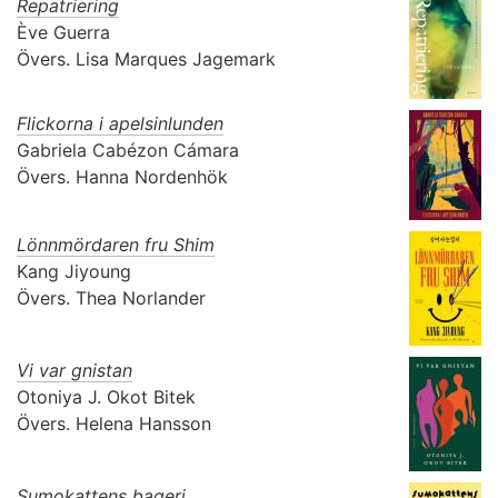
Repatriering
Ève Guerra
Övers.
Lisa Marques Jagemark
Flickorna i apelsinlunden
Gabriela Cabézon Cámara
Övers.
Hanna Nordenhök
Lönnmördaren fru Shim
Kang Jiyoung
Övers.
Thea Norlander
Vi var gnistan
Otoniya J. Okot Bitek
Övers.
Helena Hansson
Sumokattens bageri