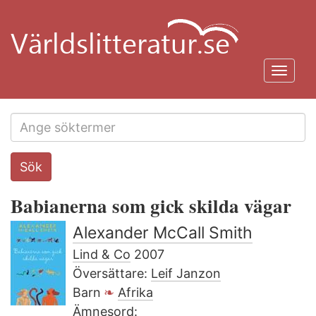
Hoppa
till
huvudinnehåll
Toggl
navig
Search
Sök
this
site
Babianerna som gick skilda vägar
Alexander McCall Smith
Lind & Co
2007
Översättare:
Leif Janzon
Barn
Afrika
Ämnesord: