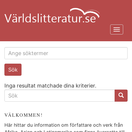
Hoppa
till
huvudinnehåll
Toggl
navig
Search
Sök
this
site
Inga resultat matchade dina kriterier.
SÖKFORMULÄR
VÄLKOMMEN!
Här hittar du information om författare och verk från
Afrika, Asien och Latinamerika som finns översatta till