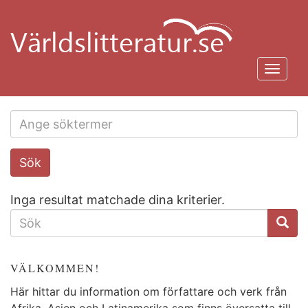
Hoppa
till
huvudinnehåll
Toggl
navig
Search
Sök
this
site
Inga resultat matchade dina kriterier.
SÖKFORMULÄR
VÄLKOMMEN!
Här hittar du information om författare och verk från
Afrika, Asien och Latinamerika som finns översatta till