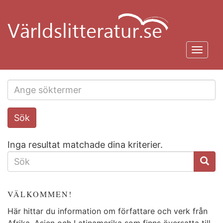
Hoppa
till
huvudinnehåll
Toggl
navig
Search
Sök
this
site
Inga resultat matchade dina kriterier.
SÖKFORMULÄR
VÄLKOMMEN!
Här hittar du information om författare och verk från
Afrika, Asien och Latinamerika som finns översatta till