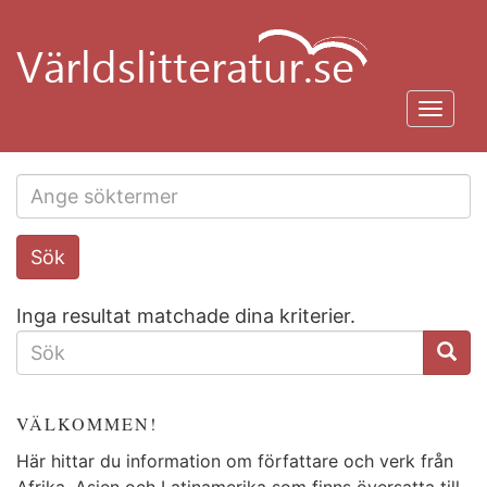
Hoppa
till
huvudinnehåll
Toggl
navig
Search
Sök
this
site
Inga resultat matchade dina kriterier.
SÖKFORMULÄR
VÄLKOMMEN!
Här hittar du information om författare och verk från
Afrika, Asien och Latinamerika som finns översatta till