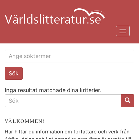
Hoppa
till
huvudinnehåll
Toggl
navig
Search
Sök
this
site
Inga resultat matchade dina kriterier.
SÖKFORMULÄR
VÄLKOMMEN!
Här hittar du information om författare och verk från
Afrika, Asien och Latinamerika som finns översatta till