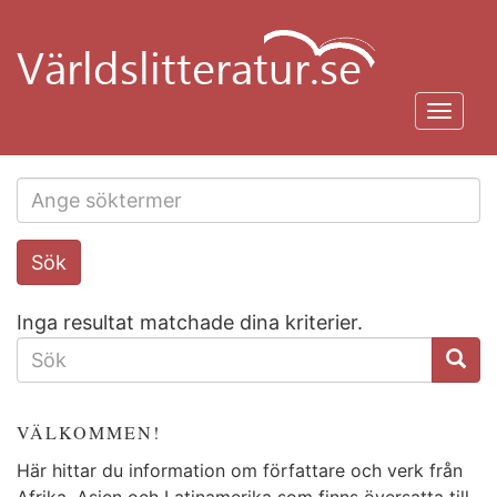
Hoppa
till
huvudinnehåll
Toggl
navig
Search
Sök
this
site
Inga resultat matchade dina kriterier.
SÖKFORMULÄR
VÄLKOMMEN!
Här hittar du information om författare och verk från
Afrika, Asien och Latinamerika som finns översatta till