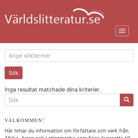
Hoppa
till
huvudinnehåll
Toggl
navig
Search
Sök
this
site
Inga resultat matchade dina kriterier.
SÖKFORMULÄR
VÄLKOMMEN!
Här hittar du information om författare och verk från
Afrika, Asien och Latinamerika som finns översatta till