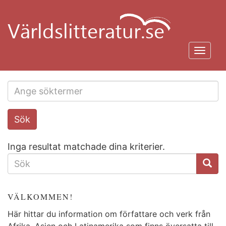
Hoppa
till
huvudinnehåll
Toggl
navig
Search
Sök
this
site
Inga resultat matchade dina kriterier.
SÖKFORMULÄR
VÄLKOMMEN!
Här hittar du information om författare och verk från
Afrika, Asien och Latinamerika som finns översatta till