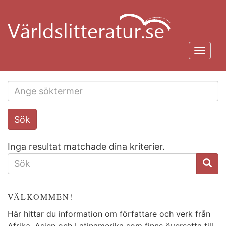
Hoppa
till
huvudinnehåll
Toggl
navig
Search
Sök
this
site
Inga resultat matchade dina kriterier.
SÖKFORMULÄR
VÄLKOMMEN!
Här hittar du information om författare och verk från
Afrika, Asien och Latinamerika som finns översatta till