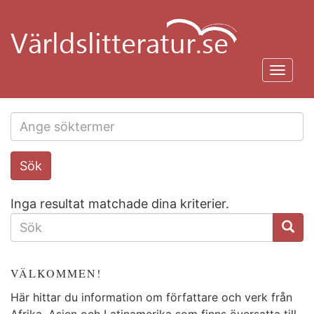
Hoppa
till
huvudinnehåll
Toggl
navig
Search
Sök
this
site
Inga resultat matchade dina kriterier.
SÖKFORMULÄR
VÄLKOMMEN!
Här hittar du information om författare och verk från
Afrika, Asien och Latinamerika som finns översatta till