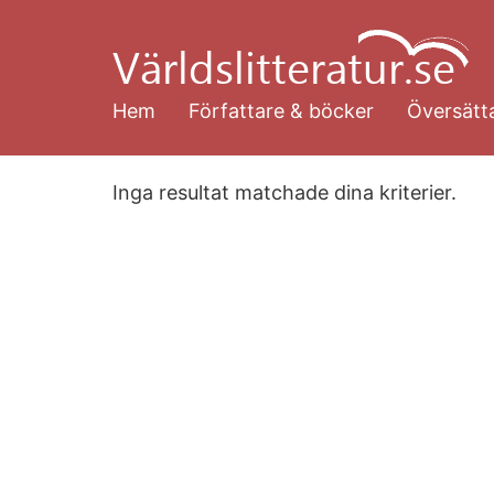
Hoppa
till
huvudinnehåll
Hem
Författare & böcker
Översätta
Inga resultat matchade dina kriterier.