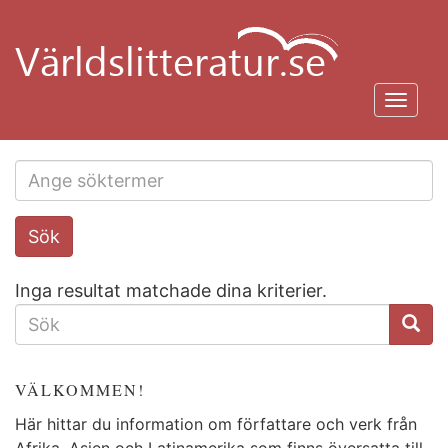
Hoppa
till
huvudinnehåll
Toggl
navig
Search
Sök
this
site
Inga resultat matchade dina kriterier.
SÖKFORMULÄR
VÄLKOMMEN!
Här hittar du information om författare och verk från
Afrika, Asien och Latinamerika som finns översatta till