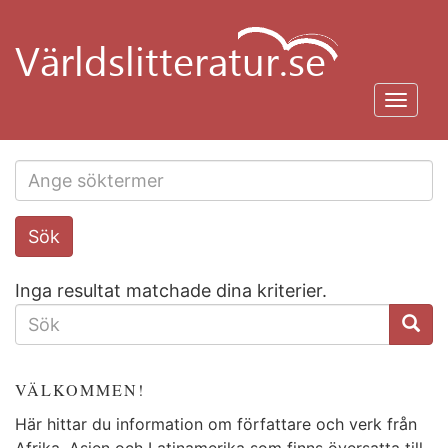
Hoppa
till
huvudinnehåll
Toggl
navig
Search
Sök
this
site
Inga resultat matchade dina kriterier.
SÖKFORMULÄR
VÄLKOMMEN!
Här hittar du information om författare och verk från
Afrika, Asien och Latinamerika som finns översatta till