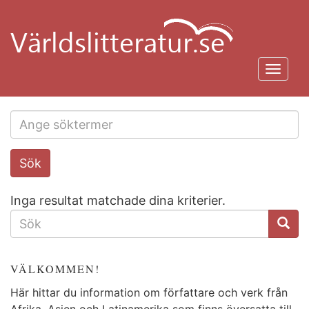
Hoppa
till
huvudinnehåll
Toggl
navig
Search
Sök
this
site
Inga resultat matchade dina kriterier.
SÖKFORMULÄR
VÄLKOMMEN!
Här hittar du information om författare och verk från
Afrika, Asien och Latinamerika som finns översatta till