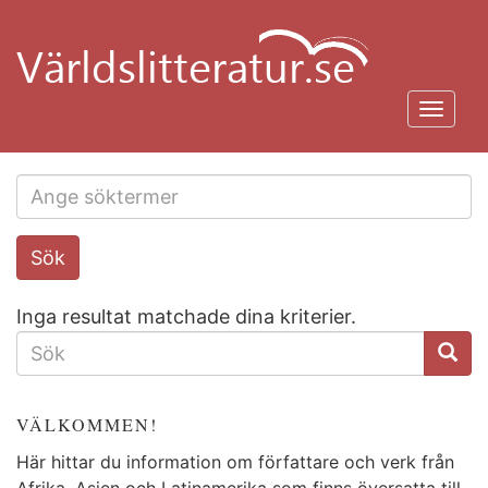
Hoppa
till
huvudinnehåll
Toggl
navig
Search
Sök
this
site
Inga resultat matchade dina kriterier.
SÖKFORMULÄR
VÄLKOMMEN!
Här hittar du information om författare och verk från
Afrika, Asien och Latinamerika som finns översatta till