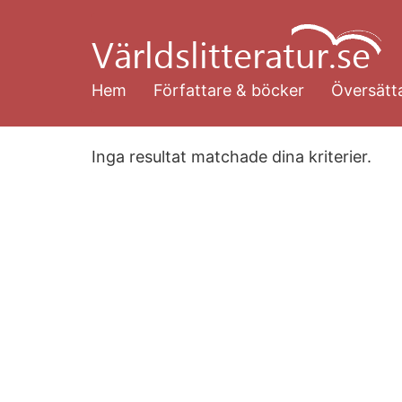
Hoppa
till
huvudinnehåll
Hem
Författare & böcker
Översätta
Inga resultat matchade dina kriterier.