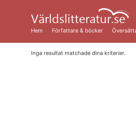
Hoppa
till
huvudinnehåll
Hem
Författare & böcker
Översätta
Inga resultat matchade dina kriterier.