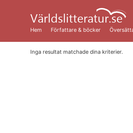
Hoppa
till
huvudinnehåll
Hem
Författare & böcker
Översätta
Inga resultat matchade dina kriterier.