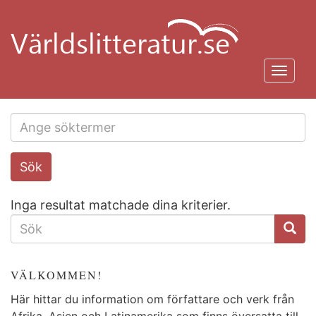
Hoppa
till
huvudinnehåll
Toggl
navig
Search
Sök
this
site
Inga resultat matchade dina kriterier.
SÖKFORMULÄR
VÄLKOMMEN!
Här hittar du information om författare och verk från
Afrika, Asien och Latinamerika som finns översatta till