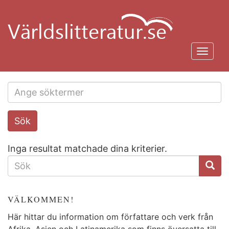
Hoppa
till
huvudinnehåll
Toggl
navig
Search
Sök
this
site
Inga resultat matchade dina kriterier.
SÖKFORMULÄR
VÄLKOMMEN!
Här hittar du information om författare och verk från
Afrika, Asien och Latinamerika som finns översatta till