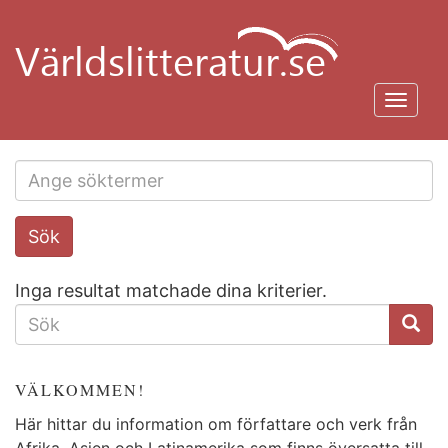
Hoppa
till
huvudinnehåll
Toggl
navig
Search
Sök
this
site
Inga resultat matchade dina kriterier.
SÖKFORMULÄR
VÄLKOMMEN!
Här hittar du information om författare och verk från
Afrika, Asien och Latinamerika som finns översatta till