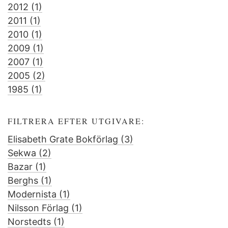
2012 (1)
filter
2016
Apply
2011 (1)
Apply
filter
2012
2010 (1)
2011
filter
Apply
2009 (1)
filter
2010
Apply
2007 (1)
filter
Apply
2009
2005 (2)
2007
filter
Apply
1985 (1)
Apply
filter
2005
1985
filter
filter
FILTRERA EFTER UTGIVARE:
Elisabeth Grate Bokförlag (3)
Apply
Sekwa (2)
Apply
Elisabeth
Bazar (1)
Apply
Sekwa
Grate
Berghs (1)
Bazar
filter
Apply
Bokförlag
Modernista (1)
filter
Berghs
Apply
filter
Nilsson Förlag (1)
filter
Modernista
Apply
Norstedts (1)
Apply
filter
Nilsson