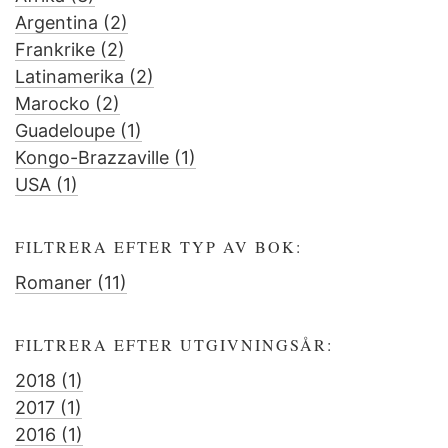
Argentina (2)
Afrika
Apply
Frankrike (2)
filter
Apply
Argentina
Latinamerika (2)
Frankrike
filter
Apply
Marocko (2)
Apply
filter
Latinamerika
Guadeloupe (1)
Marocko
Apply
filter
Kongo-Brazzaville (1)
filter
Guadeloupe
Apply
USA (1)
Apply
filter
Kongo-
USA
Brazzaville
filter
filter
FILTRERA EFTER TYP AV BOK:
Romaner (11)
Apply
Romaner
filter
FILTRERA EFTER UTGIVNINGSÅR:
2018 (1)
Apply
2017 (1)
Apply
2018
2016 (1)
2017
filter
Apply