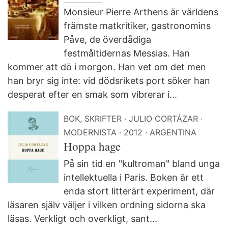
Monsieur Pierre Arthens är världens
främste matkritiker, gastronomins
Påve, de överdådiga
festmåltidernas Messias. Han
kommer att dö i morgon. Han vet om det men
han bryr sig inte: vid dödsrikets port söker han
desperat efter en smak som vibrerar i...
BOK, SKRIFTER
JULIO CORTÁZAR
MODERNISTA
2012
ARGENTINA
Hoppa hage
På sin tid en "kultroman" bland unga
intellektuella i Paris. Boken är ett
enda stort litterärt experiment, där
läsaren själv väljer i vilken ordning sidorna ska
läsas. Verkligt och overkligt, sant...