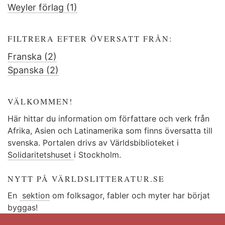
Weyler förlag (1)
Norstedts
Apply
Förlag
filter
Weyler
filter
förlag
FILTRERA EFTER ÖVERSATT FRÅN:
filter
Franska (2)
Apply
Spanska (2)
Franska
Apply
filter
Spanska
filter
VÄLKOMMEN!
Här hittar du information om författare och verk från
Afrika, Asien och Latinamerika som finns översatta till
svenska. Portalen drivs av Världsbiblioteket i
Solidaritetshuset
i Stockholm.
NYTT PÅ VÄRLDSLITTERATUR.SE
En
sektion
om folksagor, fabler och myter har börjat
byggas!