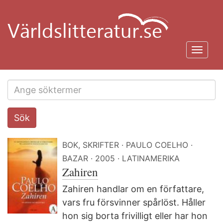
Hoppa
till
huvudinnehåll
Toggl
navig
Search
Sök
this
site
BOK, SKRIFTER
PAULO COELHO
BAZAR
2005
LATINAMERIKA
Zahiren
Zahiren handlar om en författare,
vars fru försvinner spårlöst. Håller
hon sig borta frivilligt eller har hon