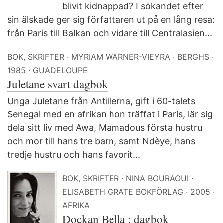
blivit kidnappad? I sökandet efter
sin älskade ger sig författaren ut på en lång resa:
från Paris till Balkan och vidare till Centralasien...
BOK, SKRIFTER
MYRIAM WARNER-VIEYRA
BERGHS
1985
GUADELOUPE
Juletane svart dagbok
Unga Juletane från Antillerna, gift i 60-talets
Senegal med en afrikan hon träffat i Paris, lär sig
dela sitt liv med Awa, Mamadous första hustru
och mor till hans tre barn, samt Ndèye, hans
tredje hustru och hans favorit...
BOK, SKRIFTER
NINA BOURAOUI
ELISABETH GRATE BOKFÖRLAG
2005
AFRIKA
Dockan Bella : dagbok