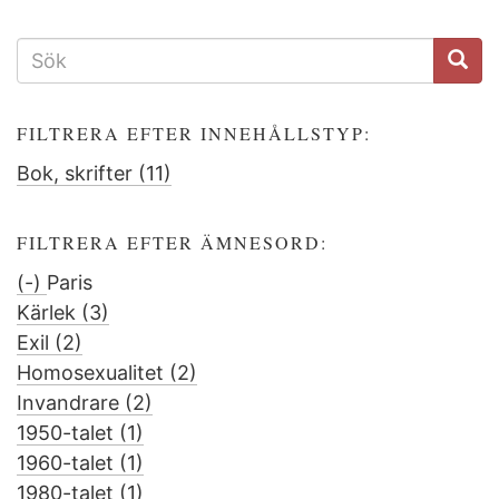
SÖKFORMULÄR
FILTRERA EFTER INNEHÅLLSTYP:
Bok, skrifter (11)
Apply
Bok,
skrifter
FILTRERA EFTER ÄMNESORD:
filter
(-)
Remove
Paris
Kärlek (3)
Paris
Apply
Exil (2)
filter
Apply
Kärlek
Homosexualitet (2)
Exil
filter
Apply
Invandrare (2)
filter
Apply
Homosexualitet
1950-talet (1)
Apply
Invandrare
filter
1960-talet (1)
1950-
Apply
filter
1980-talet (1)
talet
1960-
Apply