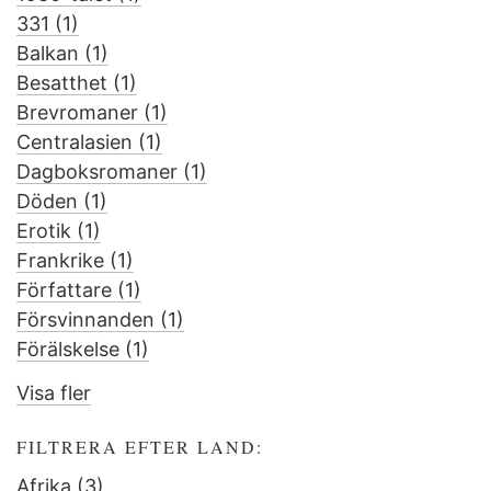
331 (1)
Apply
filter
talet
1980-
Balkan (1)
331
Apply
filter
talet
Besatthet (1)
filter
Balkan
Apply
filter
Brevromaner (1)
filter
Besatthet
Apply
Centralasien (1)
filter
Apply
Brevromaner
Dagboksromaner (1)
Centralasien
filter
Apply
Döden (1)
Apply
filter
Dagboksromaner
Erotik (1)
Apply
Döden
filter
Frankrike (1)
Erotik
filter
Apply
Författare (1)
filter
Frankrike
Apply
Försvinnanden (1)
filter
Författare
Apply
Förälskelse (1)
filter
Apply
Försvinnanden
Förälskelse
filter
Visa fler
filter
FILTRERA EFTER LAND:
Afrika (3)
Apply