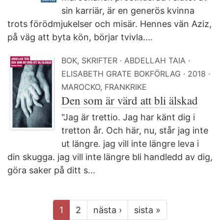
sin karriär, är en generös kvinna
trots förödmjukelser och misär. Hennes vän Aziz,
på väg att byta kön, börjar tvivla....
BOK, SKRIFTER
ABDELLAH TAIA
ELISABETH GRATE BOKFÖRLAG
2018
MAROCKO, FRANKRIKE
Den som är värd att bli älskad
"Jag är trettio. Jag har känt dig i
tretton år. Och här, nu, står jag inte
ut längre. jag vill inte längre leva i
din skugga. jag vill inte längre bli handledd av dig,
göra saker på ditt s...
1
2
nästa ›
sista »