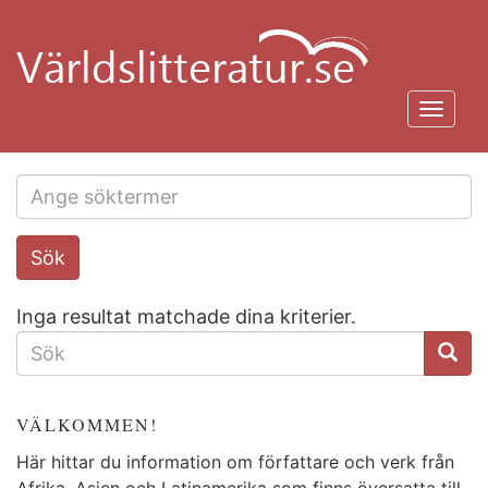
Hoppa
till
huvudinnehåll
Toggl
navig
Search
Sök
this
site
Inga resultat matchade dina kriterier.
SÖKFORMULÄR
VÄLKOMMEN!
Här hittar du information om författare och verk från
Afrika, Asien och Latinamerika som finns översatta till