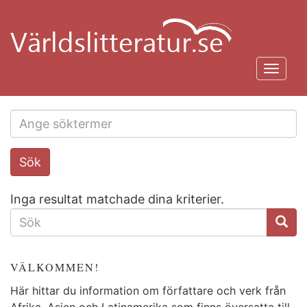
Hoppa
till
huvudinnehåll
Toggl
navig
Search
Sök
this
site
Inga resultat matchade dina kriterier.
SÖKFORMULÄR
VÄLKOMMEN!
Här hittar du information om författare och verk från
Afrika, Asien och Latinamerika som finns översatta till