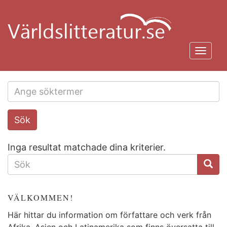
Hoppa
till
huvudinnehåll
Toggl
navig
Search
Sök
this
site
Inga resultat matchade dina kriterier.
SÖKFORMULÄR
VÄLKOMMEN!
Här hittar du information om författare och verk från
Afrika, Asien och Latinamerika som finns översatta till