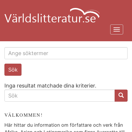
Hoppa
till
huvudinnehåll
Toggl
navig
Search
Sök
this
site
Inga resultat matchade dina kriterier.
SÖKFORMULÄR
VÄLKOMMEN!
Här hittar du information om författare och verk från
Afrika, Asien och Latinamerika som finns översatta till