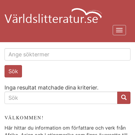
Hoppa
till
huvudinnehåll
Toggl
navig
Search
Sök
this
site
Inga resultat matchade dina kriterier.
SÖKFORMULÄR
VÄLKOMMEN!
Här hittar du information om författare och verk från
Afrika, Asien och Latinamerika som finns översatta till