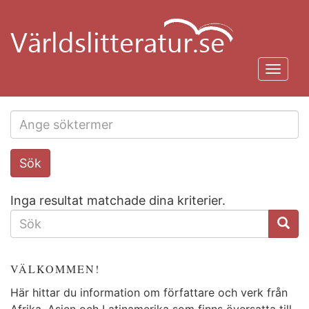
Hoppa
till
huvudinnehåll
Toggl
navig
Search
Sök
this
site
Inga resultat matchade dina kriterier.
SÖKFORMULÄR
VÄLKOMMEN!
Här hittar du information om författare och verk från
Afrika, Asien och Latinamerika som finns översatta till