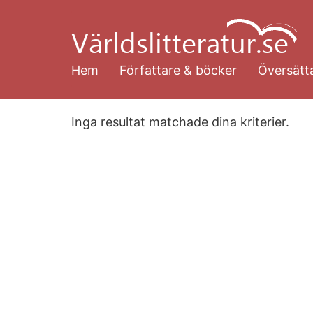
Hoppa
till
huvudinnehåll
Hem
Författare & böcker
Översätta
Inga resultat matchade dina kriterier.