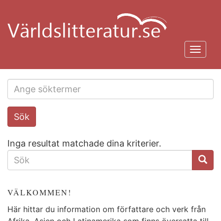
Hoppa
till
huvudinnehåll
Toggl
navig
Search
Sök
this
site
Inga resultat matchade dina kriterier.
SÖKFORMULÄR
VÄLKOMMEN!
Här hittar du information om författare och verk från
Afrika, Asien och Latinamerika som finns översatta till