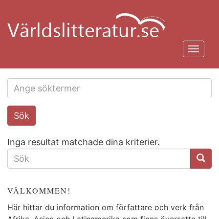
Hoppa
till
huvudinnehåll
Toggl
navig
Search
Sök
this
site
Inga resultat matchade dina kriterier.
SÖKFORMULÄR
VÄLKOMMEN!
Här hittar du information om författare och verk från
Afrika, Asien och Latinamerika som finns översatta till