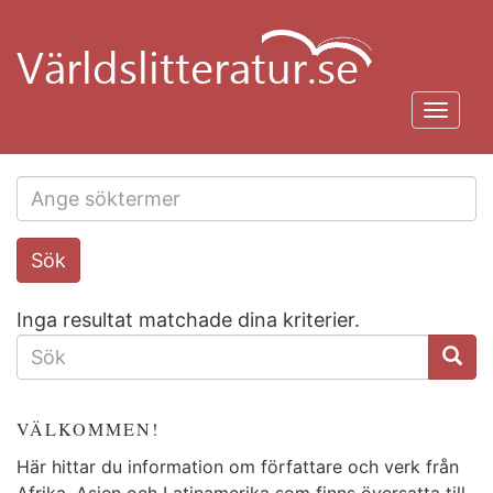
Hoppa
till
huvudinnehåll
Toggl
navig
Search
Sök
this
site
Inga resultat matchade dina kriterier.
SÖKFORMULÄR
VÄLKOMMEN!
Här hittar du information om författare och verk från
Afrika, Asien och Latinamerika som finns översatta till