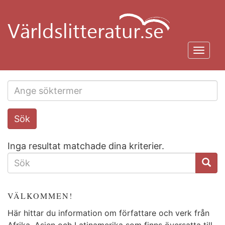
Hoppa
till
huvudinnehåll
Toggl
navig
Search
Sök
this
site
Inga resultat matchade dina kriterier.
SÖKFORMULÄR
VÄLKOMMEN!
Här hittar du information om författare och verk från
Afrika, Asien och Latinamerika som finns översatta till