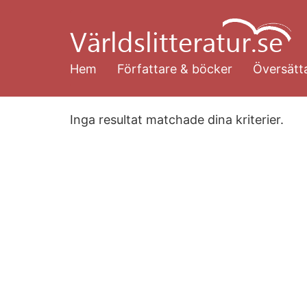
Hoppa
till
huvudinnehåll
Hem
Författare & böcker
Översätta
Inga resultat matchade dina kriterier.