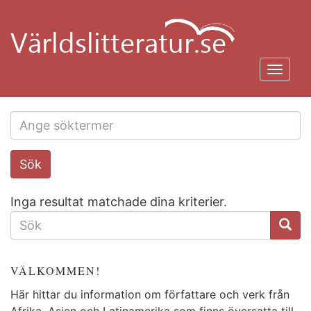
Hoppa
till
huvudinnehåll
Toggl
navig
Search
Sök
this
site
Inga resultat matchade dina kriterier.
SÖKFORMULÄR
VÄLKOMMEN!
Här hittar du information om författare och verk från
Afrika, Asien och Latinamerika som finns översatta till