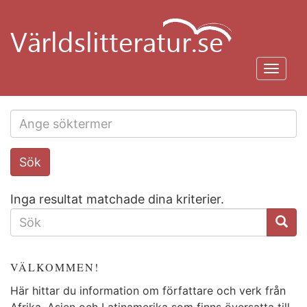
Hoppa
till
huvudinnehåll
Toggl
navig
Search
Sök
this
site
Inga resultat matchade dina kriterier.
SÖKFORMULÄR
VÄLKOMMEN!
Här hittar du information om författare och verk från
Afrika, Asien och Latinamerika som finns översatta till