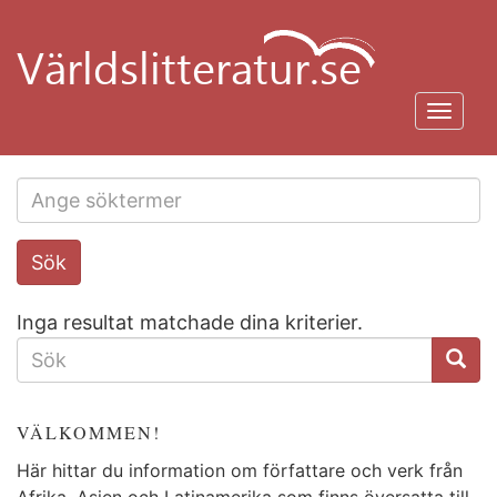
Hoppa
till
huvudinnehåll
Toggl
navig
Search
Sök
this
site
Inga resultat matchade dina kriterier.
SÖKFORMULÄR
VÄLKOMMEN!
Här hittar du information om författare och verk från
Afrika, Asien och Latinamerika som finns översatta till