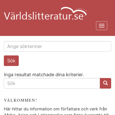
Hoppa
till
huvudinnehåll
Toggl
navig
Search
Sök
this
site
Inga resultat matchade dina kriterier.
SÖKFORMULÄR
VÄLKOMMEN!
Här hittar du information om författare och verk från
Afrika, Asien och Latinamerika som finns översatta till